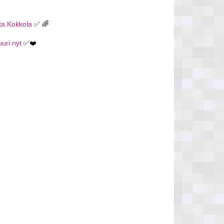
ata Kokkola
✅ 🌈
uuri nyt
✅❤️