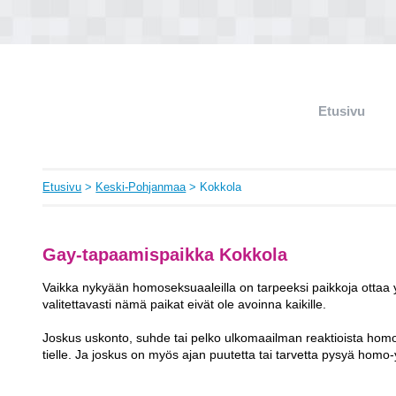
Etusivu
Etusivu
>
Keski-Pohjanmaa
> Kokkola
Gay-tapaamispaikka Kokkola
Vaikka nykyään homoseksuaaleilla on tarpeeksi paikkoja ottaa yh
valitettavasti nämä paikat eivät ole avoinna kaikille.
Joskus uskonto, suhde tai pelko ulkomaailman reaktioista ho
tielle. Ja joskus on myös ajan puutetta tai tarvetta pysyä hom