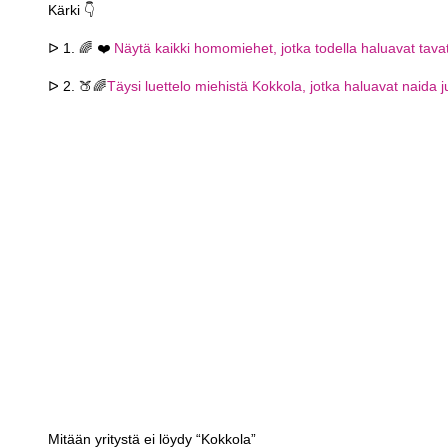
Kärki 👇
ᐅ 1. 🌈 ❤️
Näytä kaikki homomiehet, jotka todella haluavat tav
ᐅ 2. 🍑🌈
Täysi luettelo miehistä Kokkola, jotka haluavat naida j
Mitään yritystä ei löydy “Kokkola”