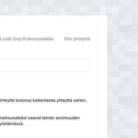
Lisää Gay-Kokouspaikka
Ota yhteyttä
teyttä toisiinsa kaikenlaista yhteyttä varten,
moseksuaaleiksi saavat tämän avoimuuden
o-yöelämässä.